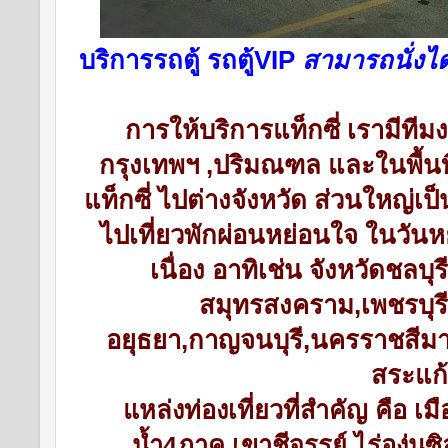
บริการรถตู้ รถตู้VIP
สามารถนั่งได
การให้บริการ
แท็กซี่
เรามีทีมง
กรุงเทพฯ ,ปริมณฑล และในพื้นที
แท็กซี่ ไปต่างจังหวัด ส่วนใหญ่เป็น
ไปเที่ยวพักผ่อนหย่อนใจ ในวัน
เนื่อง อาทิเช่น จังหวัดชลบุ
สมุทรสงคราม,เพชรบุรี,
อยุธยา,กาญจนบุรี,
นครราชสีมา
สระแก้
แหล่งท่องเที่ยวที่สำคัญ
คือ เมื
น้ำ4ภาค,เขาชีจรรย์,ไร่องุ่นซ