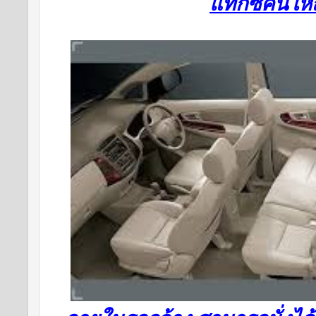
แท็กซี่คันใหญ่