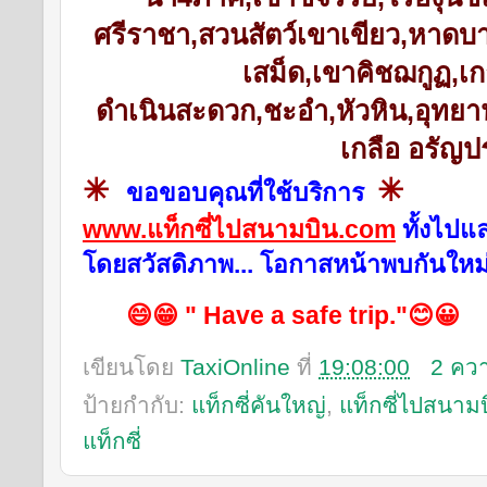
ศรีราชา,สวนสัตว์เขาเขียว,หาดบา
เสม็ด,เขาคิชฌกูฏ
,เ
ก
ดำเนินสะดวก,ชะอำ,หัวหิน,อุทย
เกลือ อรัญ
✳
✳
ขอขอบคุณที่ใช้บริการ
www.แท็กซี่ไปสนามบิน.com
ทั้งไปแ
โดยสวัสดิภาพ... โอกาสหน้าพบกันใหม
😄😁 " Have a safe trip."😊😀
เขียนโดย
TaxiOnline
ที่
19:08:00
2 คว
ป้ายกำกับ:
แท็กซี่คันใหญ่
,
แท็กซี่ไปสนาม
แท็กซี่