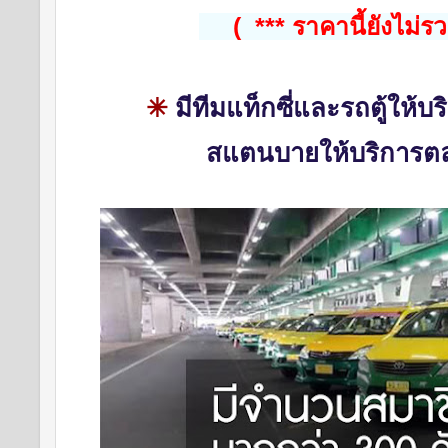
     (  *** ราคานี้ยังไม่
✳
มีทีมแท็กซี่และรถตู้ให้บร
สแตนบายให้
บริการต